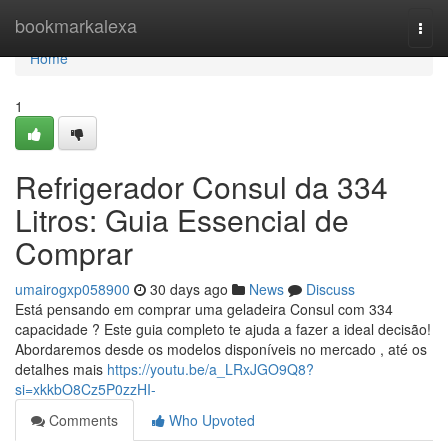
Home
bookmarkalexa
Togg
navi
Home
1
Refrigerador Consul da 334
Litros: Guia Essencial de
Comprar
umairogxp058900
30 days ago
News
Discuss
Está pensando em comprar uma geladeira Consul com 334
capacidade ? Este guia completo te ajuda a fazer a ideal decisão!
Abordaremos desde os modelos disponíveis no mercado , até os
detalhes mais
https://youtu.be/a_LRxJGO9Q8?
si=xkkbO8Cz5P0zzHI-
Comments
Who Upvoted