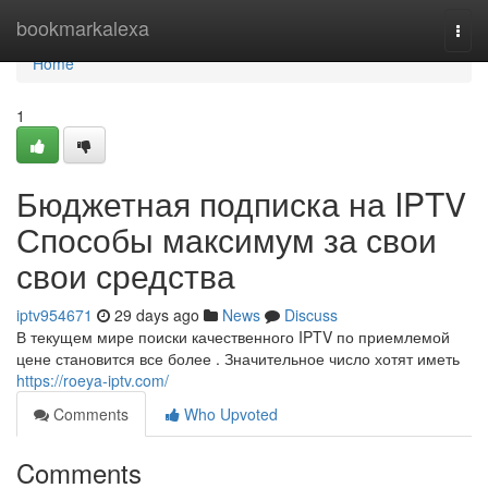
Home
bookmarkalexa
Togg
navi
Home
1
Бюджетная подписка на IPTV
Способы максимум за свои
свои средства
iptv954671
29 days ago
News
Discuss
В текущем мире поиски качественного IPTV по приемлемой
цене становится все более . Значительное число хотят иметь
https://roeya-iptv.com/
Comments
Who Upvoted
Comments