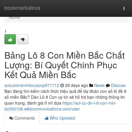
Home
bookmarkalexa
Togg
navi
Home
1
Bảng Lô 8 Con Miền Bắc Chất
Lượng: Bí Quyết Chinh Phục
Kết Quả Miền Bắc
soiculxin4minbccaocp971712
29 days ago
News
Discuss
Bạn đang tìm kiếm cách thức hiệu quả để dự đoán con số lô đề 8
số miền Bắc? Dàn Lô 8 Con uy tín sẽ hỗ trợ bạn những thông tin
quan trọng, đánh giá tỉ mỉ dựa
https://soi-cu-dn-l-8-con-min-
bc093108.wikicommunications.com/user
Comments
Who Upvoted