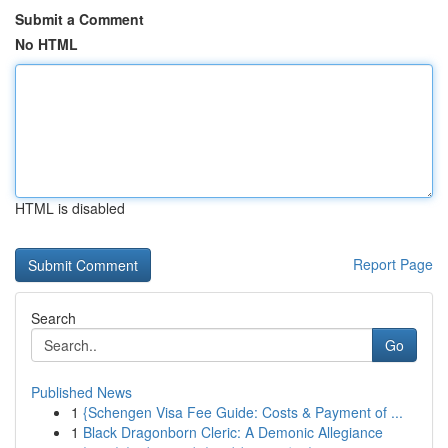
Submit a Comment
No HTML
HTML is disabled
Report Page
Search
Go
Published News
1
{Schengen Visa Fee Guide: Costs & Payment of ...
1
Black Dragonborn Cleric: A Demonic Allegiance