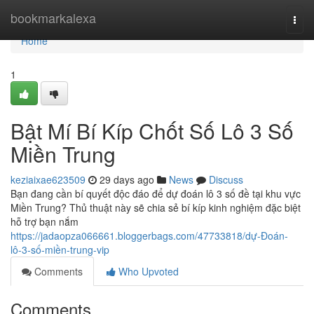
Home
bookmarkalexa
Togg
navi
Home
1
Bật Mí Bí Kíp Chốt Số Lô 3 Số
Miền Trung
keziaixae623509
29 days ago
News
Discuss
Bạn đang cần bí quyết độc đáo để dự đoán lô 3 số đề tại khu vực
Miền Trung? Thủ thuật này sẽ chia sẻ bí kíp kinh nghiệm đặc biệt
hỗ trợ bạn nắm
https://jadaopza066661.bloggerbags.com/47733818/dự-Đoán-
lô-3-số-miền-trung-vip
Comments
Who Upvoted
Comments