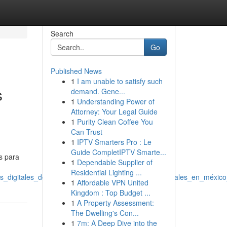
Search
Go
Published News
1
I am unable to satisfy such
s
demand. Gene...
1
Understanding Power of
Attorney: Your Legal Guide
1
Purity Clean Coffee You
Can Trust
1
IPTV Smarters Pro : Le
Guide CompletIPTV Smarte...
s para
1
Dependable Supplier of
Residential Lighting ...
as_digitales_de_méxico_halla_la_ideal_empresas_digitales_en_méxic
1
Affordable VPN United
Kingdom : Top Budget ...
1
A Property Assessment:
The Dwelling's Con...
1
7m: A Deep Dive into the