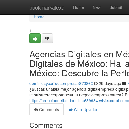
Home
bookmarkalexa
Home
New
Submit
Home
1
Agencias Digitales en Mé
Digitales de México: Hall
México: Descubre la Perf
dominiosycorreosempresar873863
29 days ago
¿Buscas unalala mejor agencia digitalempresa digital
impulsarcrecerpotenciar tu negocioempresamarca? En
https://creaciondetiendaonline639984.wikiexcerpt.c
Comments
Who Upvoted
Comments