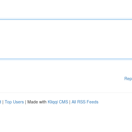
Rep
d
|
Top Users
| Made with
Kliqqi CMS
|
All RSS Feeds