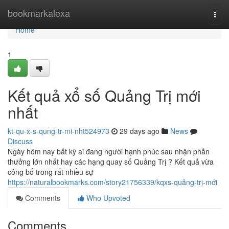
Home
bookmarkalexa
Togg
navi
Home
1
Kết quả xổ số Quảng Trị mới
nhất
kt-qu-x-s-qung-tr-mi-nht524973
29 days ago
News
Discuss
Ngày hôm nay bất kỳ ai đang người hạnh phúc sau nhận phần
thưởng lớn nhất hay các hạng quay số Quảng Trị ? Kết quả vừa
công bố trong rất nhiều sự
https://naturalbookmarks.com/story21756339/kqxs-quảng-trị-mới
Comments
Who Upvoted
Comments