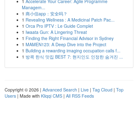
1
Accelerate Your Career: Agile Programme
Managem...
1
商小信app：安全吗？
1
Revealing Wellness : A Medicinal Patch Pac...
1
Orca Pro IPTV : Le Guide Complet
1
Iwaata Gun: A Lingering Threat
1
Finding the Right Financial Advisor in Sydney
1
MAMEN123: A Deep Dive into the Project
1
Building a rewarding imaging occupation calls f...
1
방콕 한식 맛집 BEST 7: 현지인도 인정한 숨겨진 ...
Copyright © 2026 |
Advanced Search
|
Live
|
Tag Cloud
|
Top
Users
| Made with
Kliqqi CMS
|
All RSS Feeds