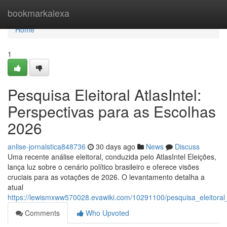
Home
bookmarkalexa
Home
1
Pesquisa Eleitoral AtlasIntel:
Perspectivas para as Escolhas
2026
anlise-jornalstica848736
30 days ago
News
Discuss
Uma recente análise eleitoral, conduzida pelo AtlasIntel Eleições,
lança luz sobre o cenário político brasileiro e oferece visões
cruciais para as votações de 2026. O levantamento detalha a
atual
https://lewismxww570028.evawiki.com/10291100/pesquisa_eleitoral
Comments
Who Upvoted