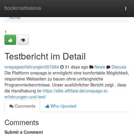
Home
bookmarkalexa
Togg
navi
Home
1
Testbericht im Detail
onepageerfahrungen057684
31 days ago
News
Discuss
Die Plattform onepage.io ermöglicht eine komfortable Möglichkeit,
responsive Webseiten zu bauen ohne umfangreiche
Programmierkenntnisse. Unser ausführlicher Bericht zeigt , dass
die Handhabung im
https://elite-affiliate.de/onepage-io-
erfahrungen-und-test/
Comments
Who Upvoted
Comments
Submit a Comment