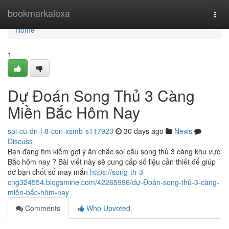
Home
bookmarkalexa
Togg
navi
Home
1
Dự Đoán Song Thủ 3 Càng
Miền Bắc Hôm Nay
soi-cu-dn-l-8-con-xsmb-s117923
30 days ago
News
Discuss
Bạn đang tìm kiếm gợi ý ăn chắc soi cầu song thủ 3 càng khu vực
Bắc hôm nay ? Bài viết này sẽ cung cấp số liệu cần thiết để giúp
đỡ bạn chốt số may mắn
https://song-th-3-
cng324554.blogsmine.com/42265996/dự-Đoán-song-thủ-3-càng-
miền-bắc-hôm-nay
Comments
Who Upvoted