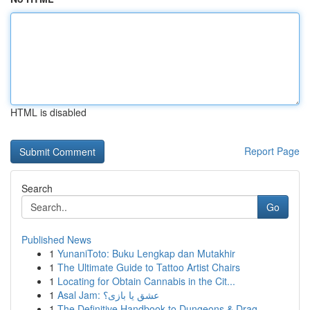
HTML is disabled
Report Page
Search
Go
Published News
1
YunaniToto: Buku Lengkap dan Mutakhir
1
The Ultimate Guide to Tattoo Artist Chairs
1
Locating for Obtain Cannabis in the Cit...
1
Asal Jam: عشق یا بازی؟
1
The Definitive Handbook to Dungeons & Drag...