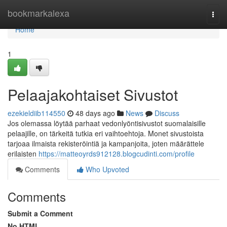
Home
bookmarkalexa
Togg
navi
Home
1
Pelaajakohtaiset Sivustot
ezekieldiib114550
48 days ago
News
Discuss
Jos olemassa löytää parhaat vedonlyöntisivustot suomalaisille
pelaajille, on tärkeitä tutkia eri vaihtoehtoja. Monet sivustoista
tarjoaa ilmaista rekisteröintiä ja kampanjoita, joten määrättele
erilaisten
https://matteoyrds912128.blogcudinti.com/profile
Comments
Who Upvoted
Comments
Submit a Comment
No HTML