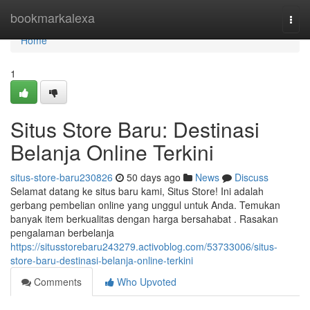
Home
bookmarkalexa
Togg
navi
Home
1
Situs Store Baru: Destinasi
Belanja Online Terkini
situs-store-baru230826
50 days ago
News
Discuss
Selamat datang ke situs baru kami, Situs Store! Ini adalah
gerbang pembelian online yang unggul untuk Anda. Temukan
banyak item berkualitas dengan harga bersahabat . Rasakan
pengalaman berbelanja
https://situsstorebaru243279.activoblog.com/53733006/situs-
store-baru-destinasi-belanja-online-terkini
Comments
Who Upvoted