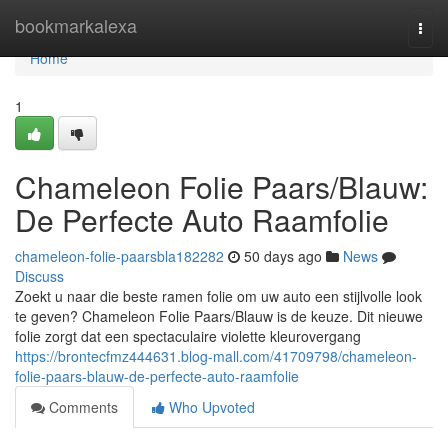
Home
bookmarkalexa
Togg
navi
Home
1
Chameleon Folie Paars/Blauw:
De Perfecte Auto Raamfolie
chameleon-folie-paarsbla182282
50 days ago
News
Discuss
Zoekt u naar die beste ramen folie om uw auto een stijlvolle look
te geven? Chameleon Folie Paars/Blauw is de keuze. Dit nieuwe
folie zorgt dat een spectaculaire violette kleurovergang
https://brontecfmz444631.blog-mall.com/41709798/chameleon-
folie-paars-blauw-de-perfecte-auto-raamfolie
Comments
Who Upvoted