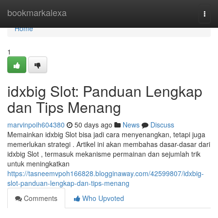
Home
bookmarkalexa
Togg
navi
Home
1
idxbig Slot: Panduan Lengkap
dan Tips Menang
marvinpoih604380
50 days ago
News
Discuss
Memainkan idxbig Slot bisa jadi cara menyenangkan, tetapi juga
memerlukan strategi . Artikel ini akan membahas dasar-dasar dari
idxbig Slot , termasuk mekanisme permainan dan sejumlah trik
untuk meningkatkan
https://tasneemvpoh166828.blogginaway.com/42599807/idxbig-
slot-panduan-lengkap-dan-tips-menang
Comments
Who Upvoted