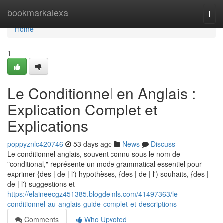
Home
bookmarkalexa
Togg
navi
Home
1
Le Conditionnel en Anglais :
Explication Complet et
Explications
poppyznlc420746
53 days ago
News
Discuss
Le conditionnel anglais, souvent connu sous le nom de
"conditional," représente un mode grammatical essentiel pour
exprimer {des | de | l') hypothèses, {des | de | l') souhaits, {des |
de | l') suggestions et
https://elaineecgz451385.blogdemls.com/41497363/le-
conditionnel-au-anglais-guide-complet-et-descriptions
Comments
Who Upvoted