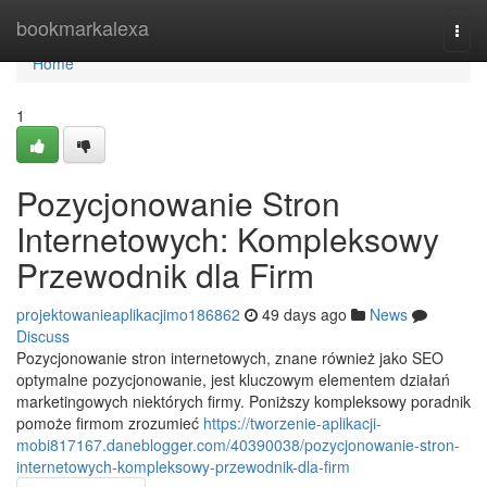
Home
bookmarkalexa
Togg
navi
Home
1
Pozycjonowanie Stron
Internetowych: Kompleksowy
Przewodnik dla Firm
projektowanieaplikacjimo186862
49 days ago
News
Discuss
Pozycjonowanie stron internetowych, znane również jako SEO
optymalne pozycjonowanie, jest kluczowym elementem działań
marketingowych niektórych firmy. Poniższy kompleksowy poradnik
pomoże firmom zrozumieć
https://tworzenie-aplikacji-
mobi817167.daneblogger.com/40390038/pozycjonowanie-stron-
internetowych-kompleksowy-przewodnik-dla-firm