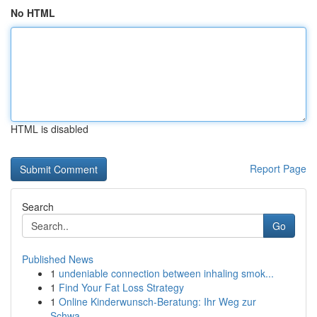
No HTML
HTML is disabled
Report Page
Search
Go
Published News
1
undeniable connection between inhaling smok...
1
Find Your Fat Loss Strategy
1
Online Kinderwunsch-Beratung: Ihr Weg zur
Schwa...