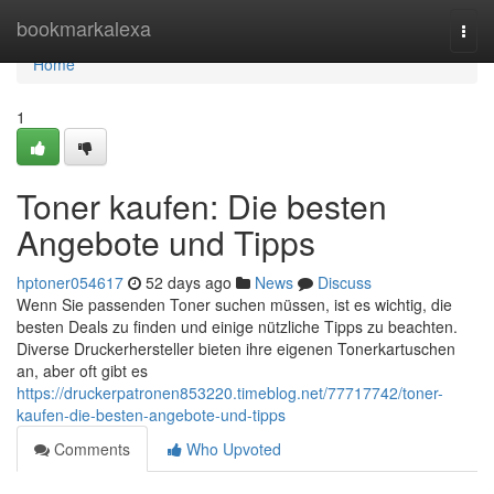
Home
bookmarkalexa
Togg
navi
Home
1
Toner kaufen: Die besten
Angebote und Tipps
hptoner054617
52 days ago
News
Discuss
Wenn Sie passenden Toner suchen müssen, ist es wichtig, die
besten Deals zu finden und einige nützliche Tipps zu beachten.
Diverse Druckerhersteller bieten ihre eigenen Tonerkartuschen
an, aber oft gibt es
https://druckerpatronen853220.timeblog.net/77717742/toner-
kaufen-die-besten-angebote-und-tipps
Comments
Who Upvoted