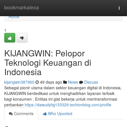
Home
bookmarkalexa
Togg
navi
Home
1
KIJANGWIN: Pelopor
Teknologi Keuangan di
Indonesia
kijangwin387960
49 days ago
News
Discuss
Sebagai pionir utama dalam sektor keuangan digital di Indonesia,
KIJANGWIN berdedikasi untuk menghadirkan layanan terbaik
bagi konsumen . Entitas ini giat bekerja untuk mentransformasi
perbankan
https://dawudyfqj133329.techionblog.com/profile
Comments
Who Upvoted