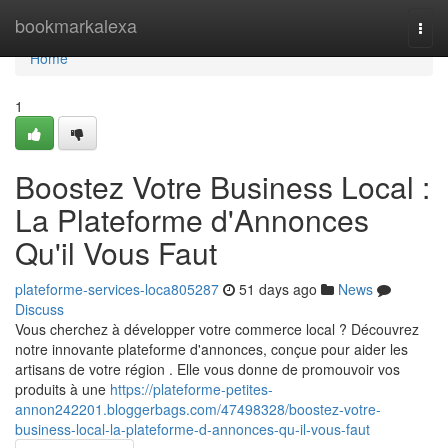
Home
bookmarkalexa
Togg
navi
Home
1
Boostez Votre Business Local :
La Plateforme d'Annonces
Qu'il Vous Faut
plateforme-services-loca805287
51 days ago
News
Discuss
Vous cherchez à développer votre commerce local ? Découvrez
notre innovante plateforme d'annonces, conçue pour aider les
artisans de votre région . Elle vous donne de promouvoir vos
produits à une
https://plateforme-petites-
annon242201.bloggerbags.com/47498328/boostez-votre-
business-local-la-plateforme-d-annonces-qu-il-vous-faut