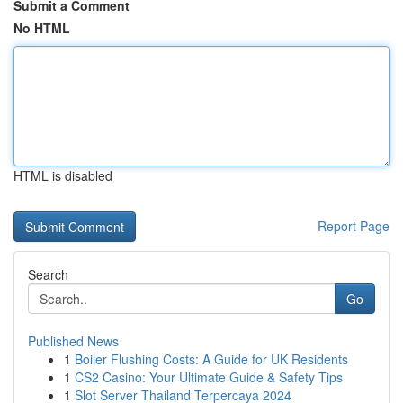
Submit a Comment
No HTML
HTML is disabled
Report Page
Search
Go
Published News
1
Boiler Flushing Costs: A Guide for UK Residents
1
CS2 Casino: Your Ultimate Guide & Safety Tips
1
Slot Server Thailand Terpercaya 2024