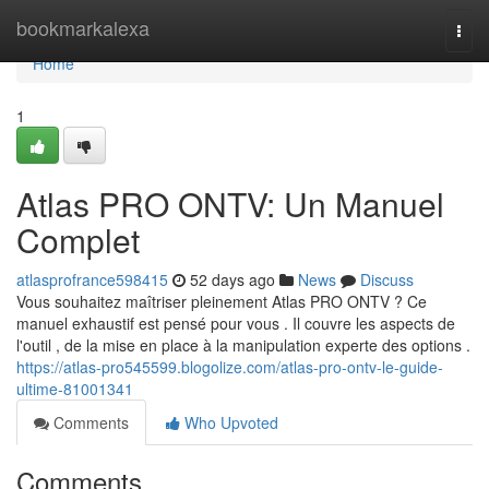
Home
bookmarkalexa
Togg
navi
Home
1
Atlas PRO ONTV: Un Manuel
Complet
atlasprofrance598415
52 days ago
News
Discuss
Vous souhaitez maîtriser pleinement Atlas PRO ONTV ? Ce
manuel exhaustif est pensé pour vous . Il couvre les aspects de
l'outil , de la mise en place à la manipulation experte des options .
https://atlas-pro545599.blogolize.com/atlas-pro-ontv-le-guide-
ultime-81001341
Comments
Who Upvoted
Comments