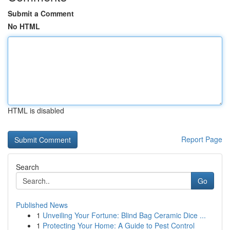
Submit a Comment
No HTML
HTML is disabled
Report Page
Search
Go
Published News
1
Unveiling Your Fortune: Blind Bag Ceramic Dice ...
1
Protecting Your Home: A Guide to Pest Control