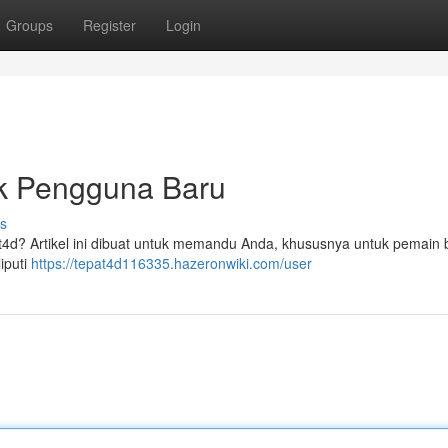
Groups
Register
Login
uk Pengguna Baru
s
at4d? Artikel ini dibuat untuk memandu Anda, khususnya untuk pemain 
iputi
https://tepat4d116335.hazeronwiki.com/user