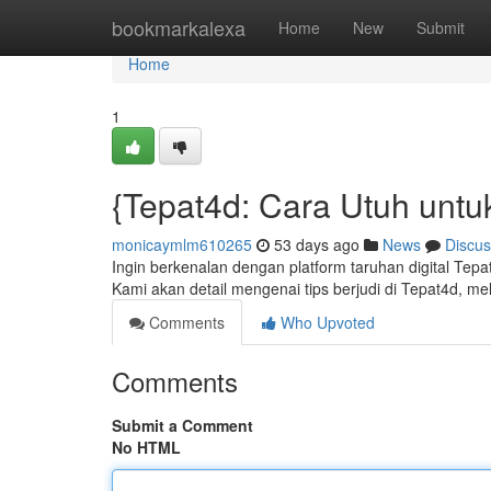
Home
bookmarkalexa
Home
New
Submit
Home
1
{Tepat4d: Cara Utuh unt
monicaymlm610265
53 days ago
News
Discus
Ingin berkenalan dengan platform taruhan digital Tep
Kami akan detail mengenai tips berjudi di Tepat4d, mel
Comments
Who Upvoted
Comments
Submit a Comment
No HTML