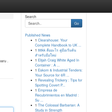
Search
Go
Published News
1
Clearahouse: Your
Complete Handbook to UK ...
1
88kk คืออะไร คู่มือเริ่มต้น
สำหรับมือใหม่
1
Elijah Craig White Aged In
baru .
Container : A ...
1
Eskom & Industrial Tenders:
Your Source for 6R ...
1
Revealing Trickery : Tips for
Spotting Covert P...
1
Empresa de
Recubrimientos en Madrid :
Su ...
1
The Colossal Barbarian: A
Study in Strength