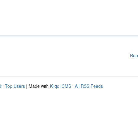
Rep
d
|
Top Users
| Made with
Kliqqi CMS
|
All RSS Feeds