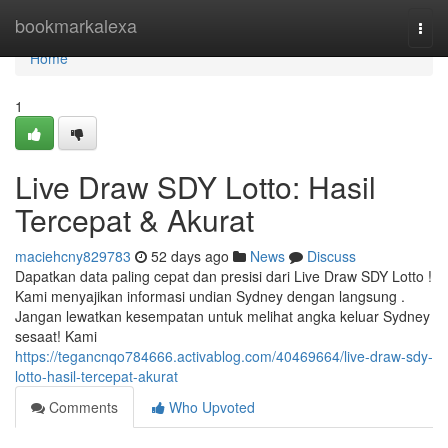
Home
bookmarkalexa
Togg
navi
Home
1
Live Draw SDY Lotto: Hasil
Tercepat & Akurat
maciehcny829783
52 days ago
News
Discuss
Dapatkan data paling cepat dan presisi dari Live Draw SDY Lotto !
Kami menyajikan informasi undian Sydney dengan langsung .
Jangan lewatkan kesempatan untuk melihat angka keluar Sydney
sesaat! Kami
https://tegancnqo784666.activablog.com/40469664/live-draw-sdy-
lotto-hasil-tercepat-akurat
Comments
Who Upvoted