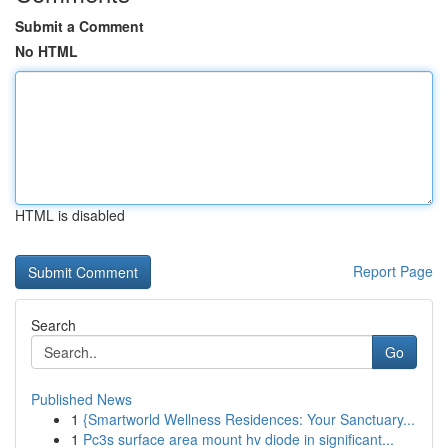
Submit a Comment
No HTML
HTML is disabled
Report Page
Search
Go
Published News
1
{Smartworld Wellness Residences: Your Sanctuary...
1
Pc3s surface area mount hv diode in significant...