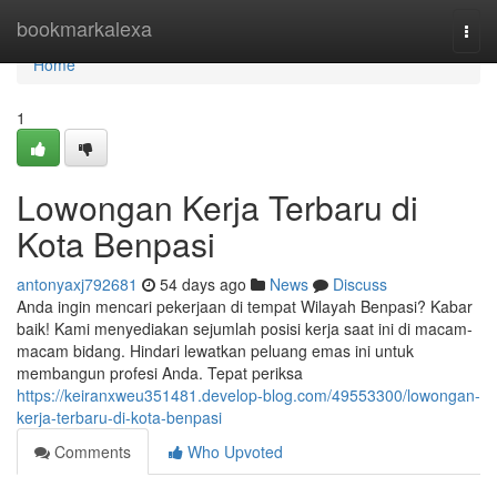
Home
bookmarkalexa
Togg
navi
Home
1
Lowongan Kerja Terbaru di
Kota Benpasi
antonyaxj792681
54 days ago
News
Discuss
Anda ingin mencari pekerjaan di tempat Wilayah Benpasi? Kabar
baik! Kami menyediakan sejumlah posisi kerja saat ini di macam-
macam bidang. Hindari lewatkan peluang emas ini untuk
membangun profesi Anda. Tepat periksa
https://keiranxweu351481.develop-blog.com/49553300/lowongan-
kerja-terbaru-di-kota-benpasi
Comments
Who Upvoted