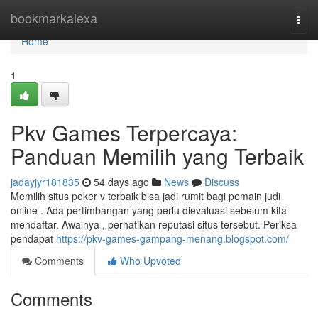
Home
bookmarkalexa
Togg
navi
Home
1
Pkv Games Terpercaya:
Panduan Memilih yang Terbaik
jadayjyr181835
54 days ago
News
Discuss
Memilih situs poker v terbaik bisa jadi rumit bagi pemain judi
online . Ada pertimbangan yang perlu dievaluasi sebelum kita
mendaftar. Awalnya , perhatikan reputasi situs tersebut. Periksa
pendapat
https://pkv-games-gampang-menang.blogspot.com/
Comments
Who Upvoted
Comments