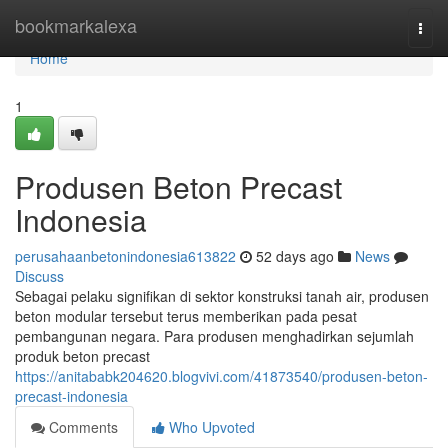
Home
bookmarkalexa
Togg
navi
Home
1
Produsen Beton Precast
Indonesia
perusahaanbetonindonesia613822
52 days ago
News
Discuss
Sebagai pelaku signifikan di sektor konstruksi tanah air, produsen
beton modular tersebut terus memberikan pada pesat
pembangunan negara. Para produsen menghadirkan sejumlah
produk beton precast
https://anitababk204620.blogvivi.com/41873540/produsen-beton-
precast-indonesia
Comments
Who Upvoted