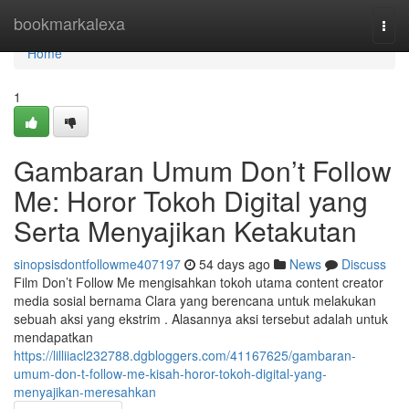
Home
bookmarkalexa
Togg
navi
Home
1
Gambaran Umum Don’t Follow
Me: Horor Tokoh Digital yang
Serta Menyajikan Ketakutan
sinopsisdontfollowme407197
54 days ago
News
Discuss
Film Don’t Follow Me mengisahkan tokoh utama content creator
media sosial bernama Clara yang berencana untuk melakukan
sebuah aksi yang ekstrim . Alasannya aksi tersebut adalah untuk
mendapatkan
https://lilliiacl232788.dgbloggers.com/41167625/gambaran-
umum-don-t-follow-me-kisah-horor-tokoh-digital-yang-
menyajikan-meresahkan