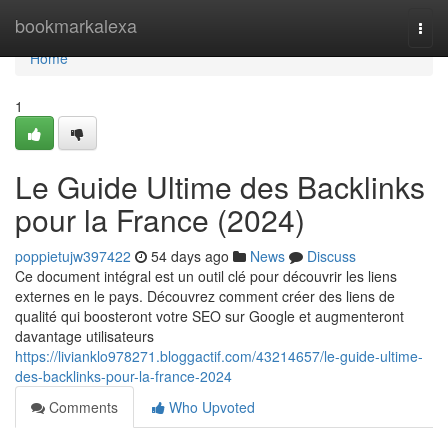
Home
bookmarkalexa
Togg
navi
Home
1
Le Guide Ultime des Backlinks
pour la France (2024)
poppietujw397422
54 days ago
News
Discuss
Ce document intégral est un outil clé pour découvrir les liens
externes en le pays. Découvrez comment créer des liens de
qualité qui boosteront votre SEO sur Google et augmenteront
davantage utilisateurs
https://livianklo978271.bloggactif.com/43214657/le-guide-ultime-
des-backlinks-pour-la-france-2024
Comments
Who Upvoted