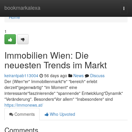
Home
bookmarkalexa
Togg
navi
Home
1
Immobilien Wien: Die
neuesten Trends im Markt
keirantpab113004
56 days ago
News
Discuss
Der {Wien"er" Immobilienmarkt"e" "bereich" erlebt
derzeit"gegenwärtig" "im Moment" eine
interessante"faszinierende" "spannende" Entwicklung"Dynamik"
"Veränderung". Besonders"Vor allem" "Insbesondere" sind
https://immonews.at/
Comments
Who Upvoted
Comments