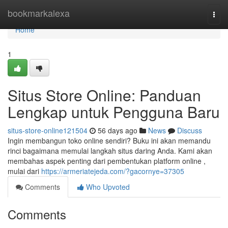
Home
bookmarkalexa
Togg
navi
Home
1
Situs Store Online: Panduan
Lengkap untuk Pengguna Baru
situs-store-online121504
56 days ago
News
Discuss
Ingin membangun toko online sendiri? Buku ini akan memandu
rinci bagaimana memulai langkah situs daring Anda. Kami akan
membahas aspek penting dari pembentukan platform online ,
mulai dari
https://armeriatejeda.com/?gacornye=37305
Comments
Who Upvoted
Comments