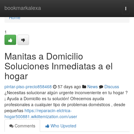
Home
bookmarkalexa
Togg
navi
Home
1
Manitas a Domicilio
Soluciones Inmediatas a el
hogar
pintar-piso-precio858468
57 days ago
News
Discuss
¿Necesitas solucionar algún urgente inconveniente en tu hogar ?
¡ Ayuda a Domicilio es tu solución! Ofrecemos ayuda
profesionales a cualquier tipo de problemas domésticos , desde
pequeñas
https://reparacin-elctrica-
hogar500881.wikiitemization.com/user
Comments
Who Upvoted