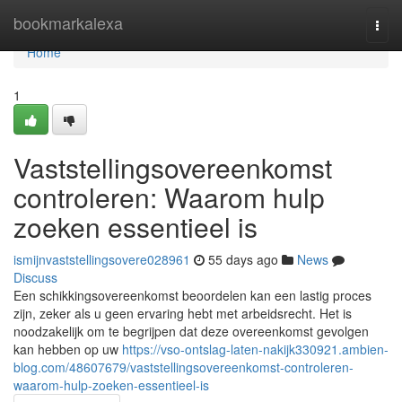
Home
bookmarkalexa
Togg
navi
Home
1
Vaststellingsovereenkomst
controleren: Waarom hulp
zoeken essentieel is
ismijnvaststellingsovere028961
55 days ago
News
Discuss
Een schikkingsovereenkomst beoordelen kan een lastig proces
zijn, zeker als u geen ervaring hebt met arbeidsrecht. Het is
noodzakelijk om te begrijpen dat deze overeenkomst gevolgen
kan hebben op uw
https://vso-ontslag-laten-nakijk330921.ambien-
blog.com/48607679/vaststellingsovereenkomst-controleren-
waarom-hulp-zoeken-essentieel-is