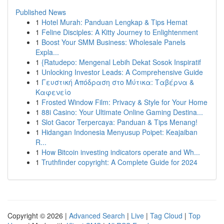
Published News
1
Hotel Murah: Panduan Lengkap & Tips Hemat
1
Feline Disciples: A Kitty Journey to Enlightenment
1
Boost Your SMM Business: Wholesale Panels
Expla...
1
{Ratudepo: Mengenal Lebih Dekat Sosok Inspiratif
1
Unlocking Investor Leads: A Comprehensive Guide
1
Γευστική Απόδραση στο Μύτικα: Ταβέρνα &
Καφενείο
1
Frosted Window Film: Privacy & Style for Your Home
1
88i Casino: Your Ultimate Online Gaming Destina...
1
Slot Gacor Terpercaya: Panduan & Tips Menang!
1
Hidangan Indonesia Menyusup Poipet: Keajaiban
R...
1
How Bitcoin investing indicators operate and Wh...
1
Truthfinder copyright: A Complete Guide for 2024
Copyright © 2026 |
Advanced Search
|
Live
|
Tag Cloud
|
Top