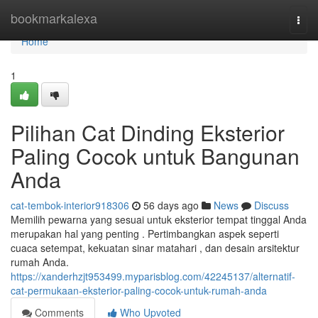
Home
bookmarkalexa
Togg
navi
Home
1
Pilihan Cat Dinding Eksterior
Paling Cocok untuk Bangunan
Anda
cat-tembok-interior918306
56 days ago
News
Discuss
Memilih pewarna yang sesuai untuk eksterior tempat tinggal Anda
merupakan hal yang penting . Pertimbangkan aspek seperti
cuaca setempat, kekuatan sinar matahari , dan desain arsitektur
rumah Anda.
https://xanderhzjt953499.myparisblog.com/42245137/alternatif-
cat-permukaan-eksterior-paling-cocok-untuk-rumah-anda
Comments
Who Upvoted