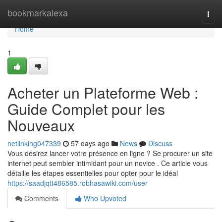
Home
bookmarkalexa
Togg
navi
Home
1
Acheter un Plateforme Web :
Guide Complet pour les
Nouveaux
netlinking047339
57 days ago
News
Discuss
Vous désirez lancer votre présence en ligne ? Se procurer un site
internet peut sembler intimidant pour un novice . Ce article vous
détaille les étapes essentielles pour opter pour le idéal
https://saadjqtt486585.robhasawiki.com/user
Comments
Who Upvoted