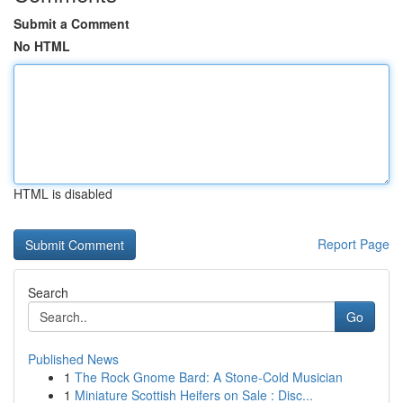
Submit a Comment
No HTML
HTML is disabled
Report Page
Search
Go
Published News
1
The Rock Gnome Bard: A Stone-Cold Musician
1
Miniature Scottish Heifers on Sale : Disc...