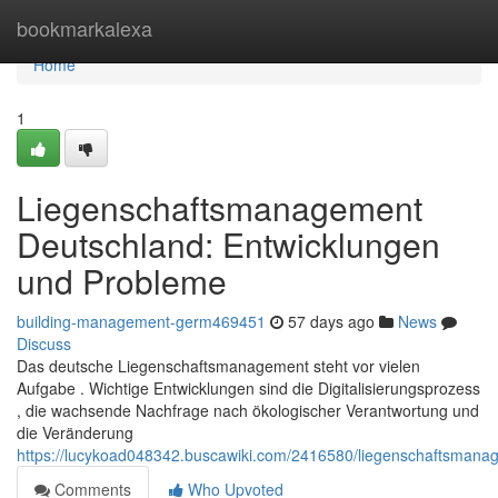
Home
bookmarkalexa
Home
1
Liegenschaftsmanagement
Deutschland: Entwicklungen
und Probleme
building-management-germ469451
57 days ago
News
Discuss
Das deutsche Liegenschaftsmanagement steht vor vielen
Aufgabe . Wichtige Entwicklungen sind die Digitalisierungsprozess
, die wachsende Nachfrage nach ökologischer Verantwortung und
die Veränderung
https://lucykoad048342.buscawiki.com/2416580/liegenschaftsman
Comments
Who Upvoted