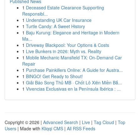
Published News
1
Deceased Estate Clearance Supporting
Responsibl...
1
Understanding UK Car Insurance
1
Turtle Candy: A Sweet History
1
Baju Kurung: Elegance and Heritage in Modern
Ma...
1
Driveway Blackpool: Your Options & Costs
1
Live Bunkers in 2026: Myth vs. Reality
1
Mobile Mechanic Mansfield TX: On-Demand Car
Repair
1
Purchase Painkillers Online: A Guide for Austra...
1
BINGO! Get Ready to Shout!
1
Giải Báo Song Thủ MB · Chốt Lô Xiên Miền Bắ...
1
Vivencias Exclusivas en la Península Ibérica : ...
Copyright © 2026 |
Advanced Search
|
Live
|
Tag Cloud
|
Top
Users
| Made with
Kliqqi CMS
|
All RSS Feeds