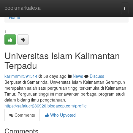
Home
bookmarkalexa
Togg
navi
Home
1
Universitas Islam Kalimantan
Terpadu
karimnmir591514
58 days ago
News
Discuss
Berpusat di Samarinda, Universitas Islam Kalimantan Serumpun
merupakan salah satu perguruan tinggi terkemuka di Kalimantan
Timur. Perguruan tinggi ini menawarkan berbagai program studi
dalam bidang ilmu pengetahuan,
https://safaiucr286920.blogacep.com/profile
Comments
Who Upvoted
Comments