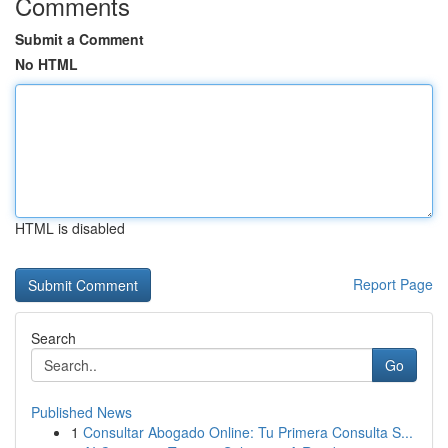
Comments
Submit a Comment
No HTML
HTML is disabled
Report Page
Search
Go
Published News
1
Consultar Abogado Online: Tu Primera Consulta S...