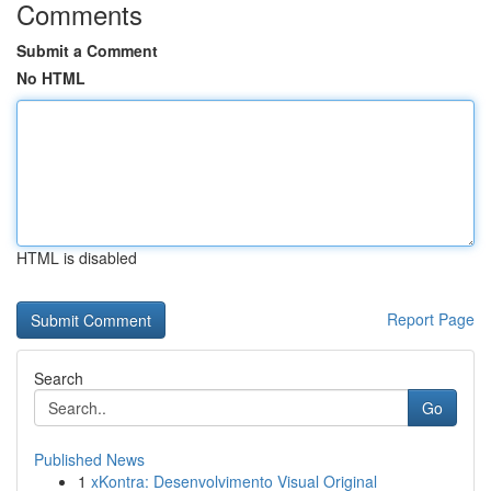
Comments
Submit a Comment
No HTML
HTML is disabled
Report Page
Search
Go
Published News
1
xKontra: Desenvolvimento Visual Original