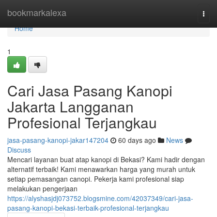
Home
bookmarkalexa
Togg
navi
Home
1
Cari Jasa Pasang Kanopi
Jakarta Langganan
Profesional Terjangkau
jasa-pasang-kanopi-jakar147204
60 days ago
News
Discuss
Mencari layanan buat atap kanopi di Bekasi? Kami hadir dengan
alternatif terbaik! Kami menawarkan harga yang murah untuk
setiap pemasangan canopi. Pekerja kami profesional siap
melakukan pengerjaan
https://alyshasjdj073752.blogsmine.com/42037349/cari-jasa-
pasang-kanopi-bekasi-terbaik-profesional-terjangkau