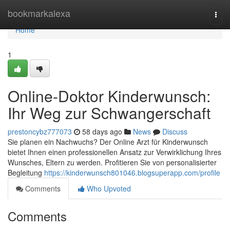
Home
bookmarkalexa
Togg
navi
Home
1
Online-Doktor Kinderwunsch:
Ihr Weg zur Schwangerschaft
prestoncybz777073
58 days ago
News
Discuss
Sie planen ein Nachwuchs? Der Online Arzt für Kinderwunsch
bietet Ihnen einen professionellen Ansatz zur Verwirklichung Ihres
Wunsches, Eltern zu werden. Profitieren Sie von personalisierter
Begleitung
https://kinderwunsch801046.blogsuperapp.com/profile
Comments
Who Upvoted
Comments