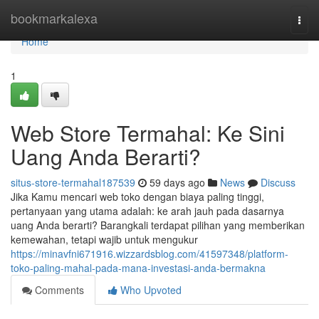
Home
bookmarkalexa
Togg
navi
Home
1
Web Store Termahal: Ke Sini
Uang Anda Berarti?
situs-store-termahal187539
59 days ago
News
Discuss
Jika Kamu mencari web toko dengan biaya paling tinggi,
pertanyaan yang utama adalah: ke arah jauh pada dasarnya
uang Anda berarti? Barangkali terdapat pilihan yang memberikan
kemewahan, tetapi wajib untuk mengukur
https://minavfni671916.wizzardsblog.com/41597348/platform-
toko-paling-mahal-pada-mana-investasi-anda-bermakna
Comments
Who Upvoted