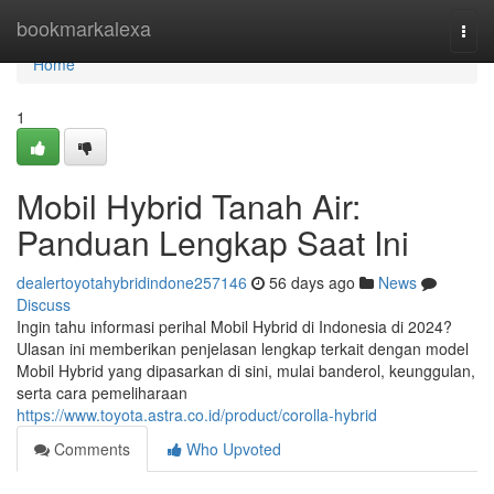
Home
bookmarkalexa
Togg
navi
Home
1
Mobil Hybrid Tanah Air:
Panduan Lengkap Saat Ini
dealertoyotahybridindone257146
56 days ago
News
Discuss
Ingin tahu informasi perihal Mobil Hybrid di Indonesia di 2024?
Ulasan ini memberikan penjelasan lengkap terkait dengan model
Mobil Hybrid yang dipasarkan di sini, mulai banderol, keunggulan,
serta cara pemeliharaan
https://www.toyota.astra.co.id/product/corolla-hybrid
Comments
Who Upvoted