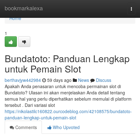
Home
bookmarkalexa
Togg
navi
Home
1
Bundatoto: Panduan Lengkap
untuk Pemain Slot
berthavjyw442984
59 days ago
News
Discuss
Apakah Anda penasaran untuk mencoba permainan slot di
Bundatoto? Ulasan ini akan menjelaskan Anda detail tentang
semua hal yang perlu diperhatikan sebelum memulai di platform
tersebut . Dari variasi slot
https://nikolastilc160822.ourcodeblog.com/42108575/bundatoto-
panduan-lengkap-untuk-pemain-slot
Comments
Who Upvoted