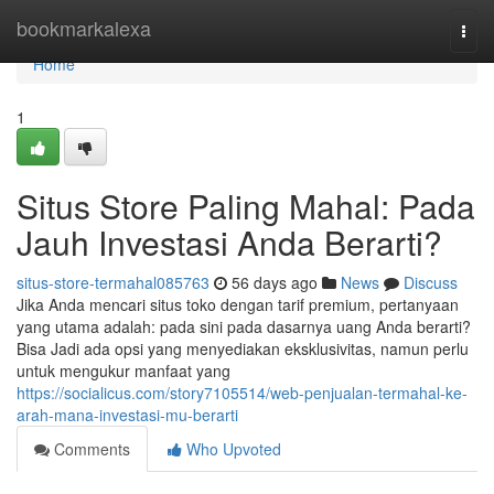
Home
bookmarkalexa
Togg
navi
Home
1
Situs Store Paling Mahal: Pada
Jauh Investasi Anda Berarti?
situs-store-termahal085763
56 days ago
News
Discuss
Jika Anda mencari situs toko dengan tarif premium, pertanyaan
yang utama adalah: pada sini pada dasarnya uang Anda berarti?
Bisa Jadi ada opsi yang menyediakan eksklusivitas, namun perlu
untuk mengukur manfaat yang
https://socialicus.com/story7105514/web-penjualan-termahal-ke-
arah-mana-investasi-mu-berarti
Comments
Who Upvoted