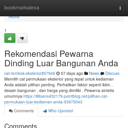
Home
bookmarkalexa
Togg
navi
Home
1
Rekomendasi Pewarna
Dinding Luar Bangunan Anda
cat-tembok-eksterior857949
57 days ago
News
Discuss
Memilih cat permukaan eksterior yang tepat untuk kediaman
Anda adalah pilihan penting. Perhatikan faktor seperti iklim ,
desain bangunan , dan harga yang dimiliki . Pewarna sintetis
umumnya
https://lillioenx452179.pointblog.net/pilihan-cat-
permukaan-luar-kediaman-anda-93975043
Comments
Who Upvoted
Comments