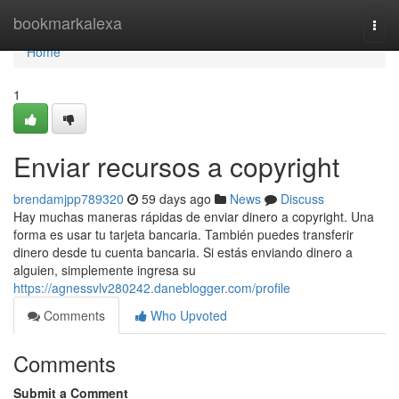
Home
bookmarkalexa
Togg
navi
Home
1
Enviar recursos a copyright
brendamjpp789320
59 days ago
News
Discuss
Hay muchas maneras rápidas de enviar dinero a copyright. Una
forma es usar tu tarjeta bancaria. También puedes transferir
dinero desde tu cuenta bancaria. Si estás enviando dinero a
alguien, simplemente ingresa su
https://agnessvlv280242.daneblogger.com/profile
Comments
Who Upvoted
Comments
Submit a Comment